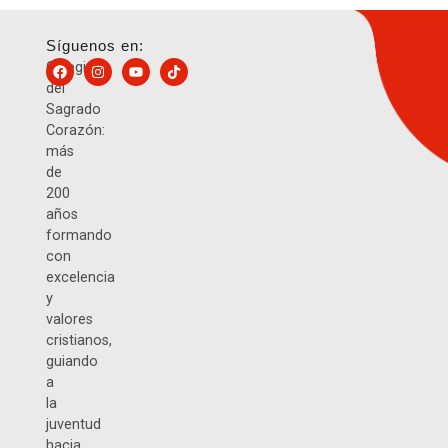
Síguenos en:
Colegio
del
Sagrado
Corazón:
más
de
200
años
formando
con
excelencia
y
valores
cristianos,
guiando
a
la
juventud
hacia