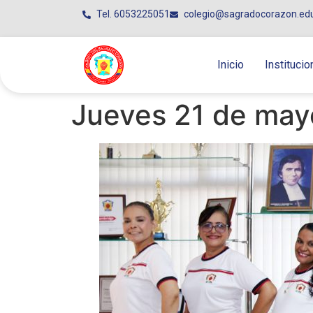
Tel. 6053225051
colegio@sagradocorazon.ed
Inicio
Institucio
Jueves 21 de may