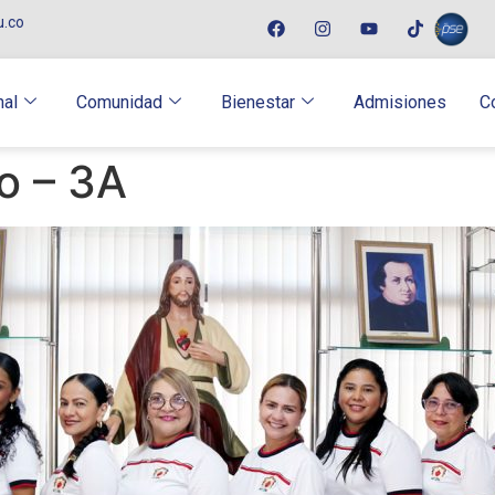
u.co
nal
Comunidad
Bienestar
Admisiones
C
o – 3A