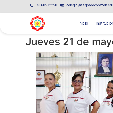
Tel. 6053225051
colegio@sagradocorazon.ed
Inicio
Institucio
Jueves 21 de may