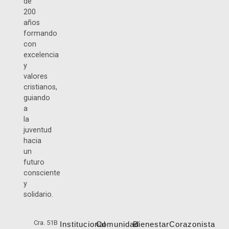
de
200
años
formando
con
excelencia
y
valores
cristianos,
guiando
a
la
juventud
hacia
un
futuro
consciente
y
solidario.
Cra. 51B
Institucional
Comunidad
Bienestar
Corazonista