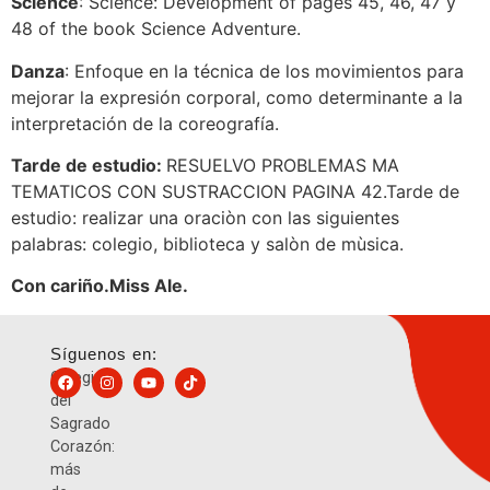
Science
: Science: Development of pages 45, 46, 47 y
48 of the book Science Adventure.
Danza
: Enfoque en la técnica de los movimientos para
mejorar la expresión corporal, como determinante a la
interpretación de la coreografía.
Tarde de estudio:
RESUELVO PROBLEMAS MA
TEMATICOS CON SUSTRACCION PAGINA 42.Tarde de
estudio: realizar una oraciòn con las siguientes
palabras: colegio, biblioteca y salòn de mùsica.
Con cariño.Miss Ale.
Síguenos en:
Colegio
del
Sagrado
Corazón:
más