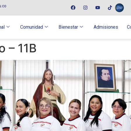
u.co
nal
Comunidad
Bienestar
Admisiones
C
o – 11B