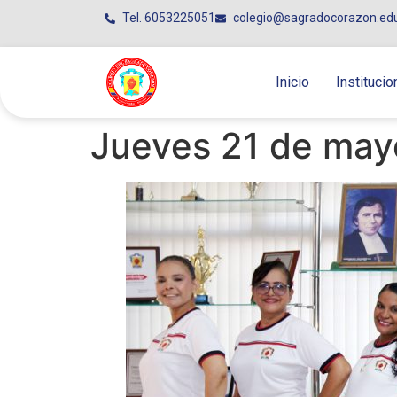
Tel. 6053225051
colegio@sagradocorazon.ed
Inicio
Institucio
Jueves 21 de may