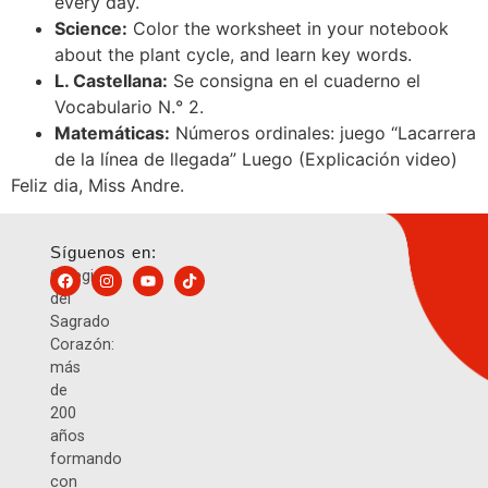
every day.
Science:
Color the worksheet in your notebook
about the plant cycle, and learn key words.
L. Castellana:
Se consigna en el cuaderno el
Vocabulario N.° 2.
Matemáticas:
Números ordinales: juego “Lacarrera
de la línea de llegada” Luego (Explicación video)
Feliz dia, Miss Andre.
Síguenos en:
Colegio
del
Sagrado
Corazón:
más
de
200
años
formando
con