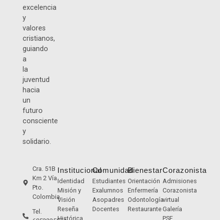
excelencia
y
valores
cristianos,
guiando
a
la
juventud
hacia
un
futuro
consciente
y
solidario.
Cra. 51B
Institucional
Comunidad
Bienestar
Corazonista
Km 2 Vía
Identidad
Estudiantes
Orientación
Admisiones
Pto.
Misión y
Exalumnos
Enfermería
Corazonista
Colombia
Visión
Asopadres
Odontología
virtual
Reseña
Docentes
Restaurante
Galería
Tel.
Histórica
PSE