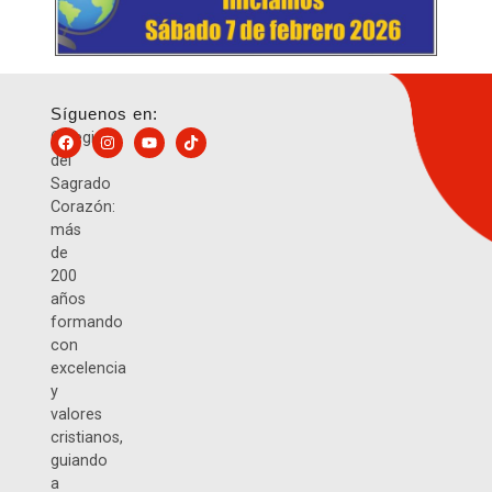
Síguenos en:
Colegio
del
Sagrado
Corazón:
más
de
200
años
formando
con
excelencia
y
valores
cristianos,
guiando
a