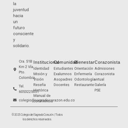
la
juventud
hacia
un
futuro
consciente
y
solidario.
Cra. 51B
Institucional
Comunidad
Bienestar
Corazonista
Km 2 Vía
Identidad
Estudiantes
Orientación
Admisiones
Pto.
Misión y
Exalumnos
Enfermería
Corazonista
Colombia
Visión
Asopadres
Odontología
virtual
Reseña
Docentes
Restaurante
Galería
Tel.
Histórica
PSE
6053225051
Manual de
colegio@sagradocorazon.edu.co
convivencia
© 2025 Colegio del Sagrado Corazón. | Todos
los derechos reservados.