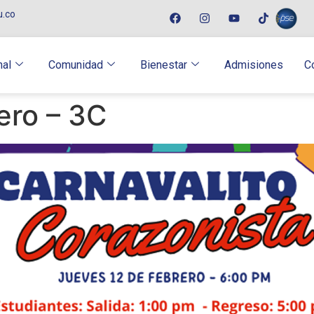
u.co
nal
Comunidad
Bienestar
Admisiones
C
ero – 3C