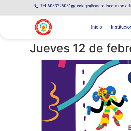
Tel. 6053225051
colegio@sagradocorazon.ed
Inicio
Institucio
Jueves 12 de febr