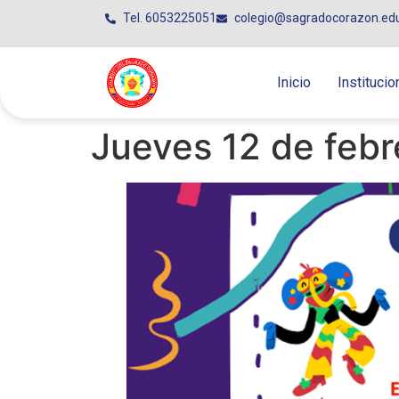
Tel. 6053225051
colegio@sagradocorazon.ed
Inicio
Institucio
Jueves 12 de febr