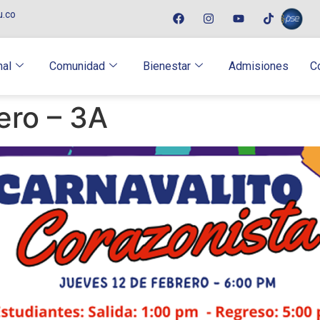
u.co
nal
Comunidad
Bienestar
Admisiones
C
ero – 3A