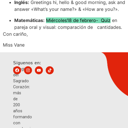
Inglés:
Greetings hi, hello & good morning, ask and
answer «What’s your name?» & «How are you?».
Matemáticas:
Miércoles18 de febrero- Quiz
en
pareja oral y visual: comparación de cantidades.
Con cariño,
Miss Vane
Síguenos en:
Colegio
del
Sagrado
Corazón:
más
de
200
años
formando
con