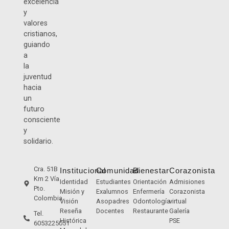
excelencia
y
valores
cristianos,
guiando
a
la
juventud
hacia
un
futuro
consciente
y
solidario.
Cra. 51B
Institucional
Comunidad
Bienestar
Corazonista
Km 2 Vía
Identidad
Estudiantes
Orientación
Admisiones
Pto.
Misión y
Exalumnos
Enfermería
Corazonista
Colombia
Visión
Asopadres
Odontología
virtual
Reseña
Docentes
Restaurante
Galería
Tel.
Histórica
PSE
6053225051